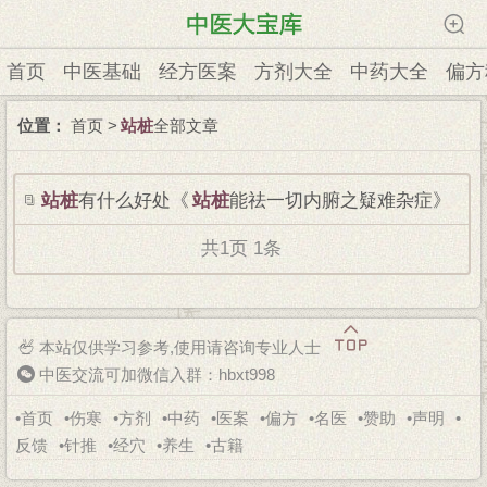
首页
中医基础
经方医案
方剂大全
中药大全
偏方
位置：
首页
>
站桩
全部文章
站桩
有什么好处《
站桩
能祛一切内腑之疑难杂症》
共
1
页
1
条
本站仅供学习参考,使用请咨询专业人士
中医交流可加微信入群：hbxt998
•
首页
•
伤寒
•
方剂
•
中药
•
医案
•
偏方
•
名医
•
赞助
•
声明
•
反馈
•
针推
•
经穴
•
养生
•
古籍