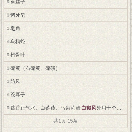
菟丝子
猪牙皂
皂角
乌梢蛇
枸骨叶
硫黄（石硫黄、硫磺）
防风
苍耳子
藿香正气水、白蒺藜、马齿苋治
白癜风
外用十个偏方
共
1
页
15
条