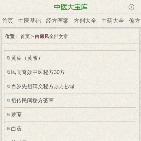
首页
中医基础
经方医案
方剂大全
中药大全
偏方
位置：
首页
>
白癜风
全部文章
黄芪（黄耆）
民间奇效中医秘方30方
百岁先祖碑文秘方原方抄录
祖传民间秘方荟萃
萝藦
白蔹