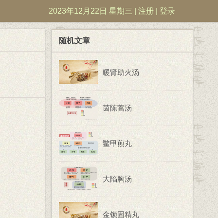
2023年12月22日 星期三 |
注册
|
登录
随机文章
暖肾助火汤
茵陈蒿汤
鳖甲煎丸
大陷胸汤
金锁固精丸