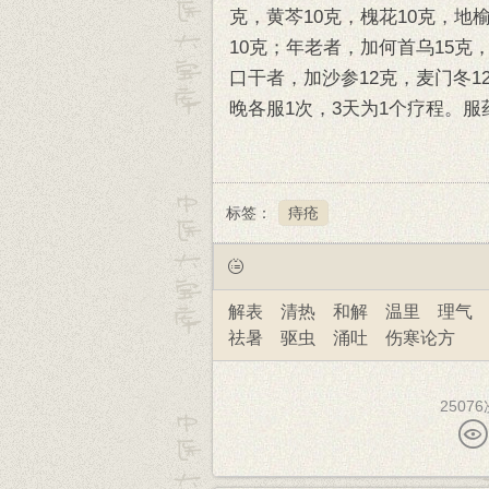
克，黄芩10克，槐花10克，地
10克；年老者，加何首乌15克
口干者，加沙参12克，麦门冬1
晚各服1次，3天为1个疗程。
标签：
痔疮
解表
清热
和解
温里
理气
祛暑
驱虫
涌吐
伤寒论方
2507