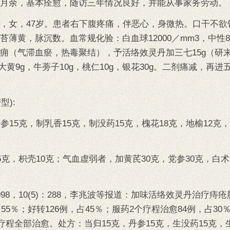
月余，基本痊愈，随访三年情况良好，并能从事家务劳动。
，女，47岁。患者右下腹疼痛，伴恶心，身微热。口干不欲
薄黄，脉沉数。血常规化验：白血球12000／mm3，中性8
痈（气滞血瘀，热毒聚结），予活络效灵丹加三七15g（研
g，大黄9g，牛蒡子10g，桃仁10g，银花30g。二剂痛减，再
型):
15克，制乳香15克，制没药15克，槐花18克，地榆12克，
5克，枳壳10克；气血虚弱者，加黄芪30克，党参30克，白术
8，10(5)：288，李兆波等报道：加味活络效灵丹治疗痔疮肿
55％；好转126例，占45％；服药2个疗程治愈84例，占30
个疗程全部治愈。处方：当归15克，丹参15克，生没药15克，生