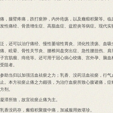
痛，腿臂疼痛，跌打瘀肿，内外疮疡，以及癥瘕积聚等。临
发性痛经、骨质增生症、高脂血症、盆腔炎等病症。现代实
泛，还可以治疗痛经、慢性萎缩性胃炎、消化性溃疡、血吸
痛、眩晕、骨性关节炎、腰椎间盘突出症、急性腰扭伤、肩
子宫肌瘤、痔疮等。还可用于冠心病心绞痛、宫外孕、脑血
受阻者。
参助当归以加强活血祛瘀之力；乳香、没药活血祛瘀，行气
止。本方祛瘀止痛之力颇强，为治疗血瘀所致心腹诸痛，症
方剂。
凝滞所致，故宜祛瘀止痛为主。
乳香没药存，瘢瘕积聚腹中痛，加减服用效堪珍。