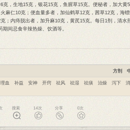
榆6克，生地15克，银花15克，鱼腥草15克。便秘者，加大黄
，火麻仁10克；便血量多者，加仙鹤草12克，茜草12克，海螵
2克；内痔脱出者，加升麻10克，黄芪15克。每日1剂，清水
服药期间忌食辛辣热燥、饮酒等。
方剂
理血
补益
安神
开窍
祛风
祛湿
祛痰
治燥
泻下
6次
搜索
14
次
分享
0
次