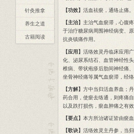
【功效】
活血祛瘀，通络止痛。
针灸推拿
【主治】
主治气血瘀滞，心腹疼
养生之道
于治疗糖尿病周围神经病变、原
古籍阅读
抗炎镇痛作用。
【应用】
活络效灵丹临床应用广
化、泌尿系结石、血管神经性头
椎病、带状疱疹后肋间神经痛、
坐骨神经痛等属气血瘀滞，经络
【方解】
方中当归活血养血；丹
药合用，使瘀去络通，则疼痛自
以及跌打损伤，瘀血肿痛之有效
【要点】
本方所治诸证皆由瘀血
【歌诀】
活络效灵主丹参，当归