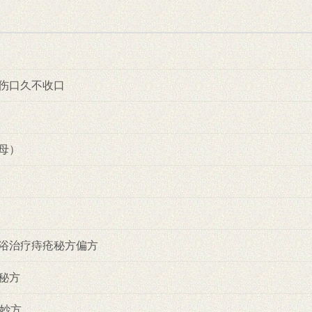
伤口久不收口
母）
浴治疗痔疮秘方偏方
秘方
方妙方