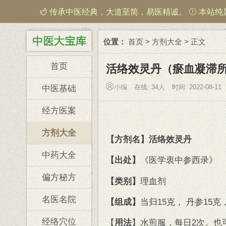
传承中医经典，大道至简，易医精诚。
本站纯
位置：
首页
>
方剂大全
> 正文
首页
活络效灵丹（瘀血凝滞
小编
在线:
34人
时间: 2022-08-11
中医基础
经方医案
方剂大全
【方剂名】
活络效灵丹
中药大全
【出处】
《医学衷中参西录》
偏方秘方
【类别】
理血剂
名医名院
【组成】
当归15克， 丹参15克
经络穴位
【
用法
】水煎服，每日2次。也