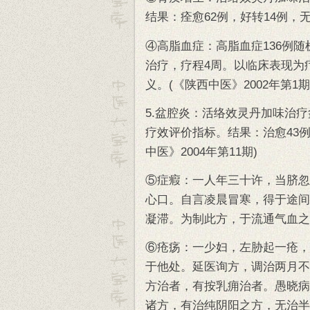
结果：痊愈62例，好转14例，无
④高脂血症：高脂血症136例随
治疗，疗程4周。以临床表现为
义。(《陕西中医》2002年第1期
5.盆腔炎：活络效灵丹加味治疗
疗效评价指标。结果：治愈43例，
中医》2004年第11期)
⑤症瘕：一人年三十许，当脐忽
心口。自言凌晨冒寒，得于途间
凝滞。为制此方，于流通气血之
⑥疮疡：一少妇，左胁起一疮，
于他处。延医询方，调治两月不
方治者，有按乳痈治者。愚晓病
诸方，有治纯阴阳之方，无治半