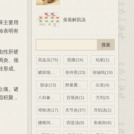
柴葛解肌汤
床主要用
验表明有
虫性肝硬
周炎、颈
高血压(75)
阳痿(24)
站桩(1)
栓形成、
鳞状细胞癌(6)
张仲景(23)
张锡纯(19)
脉诊(13)
卵巢囊肿(2)
白发(4)
止痛。诸
瘕积聚，
八卦象数(11)
宫颈炎(1)
方剂(3)
邓铁涛(17)
关节炎(37)
升陷汤(1)
腰椎间盘突出(9)
四逆汤(8)
朱南孙(6)