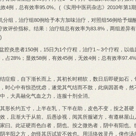
效4例，总有效率95.0%。(《实用中医药杂志》2010年第1期
机分组，治疗组80例给予本方加味治疗，对照组56例给予烟
疗效评价指标。结果：治疗组总有效率为83.8%，两组差异
)
盆腔炎患者150例，15日为1个疗程，治疗1～3个疗程，以
占28%；显效58例，有效45例，无效4例；总有效率97.4
结症瘕，自下渐长而上，其初长时稍软，数日后即硬如石，
，时心中有惊恐忧虑，遂觉其气结而不散，此病因甚奇，然
中，大具融化气血之力，连服十剂全消。
其形长约五寸，上半在乳，下半在助，皮色不变，按之甚硬
效，且渐大于从前。后愚诊视，阅其所服诸方，有遵林屋山
家曰。此证硬而色白者，阴也。按之微热者，阴中有阳也。
阴半阳之方，勿怪其历试皆不效也。用活络效灵丹，俾作汤