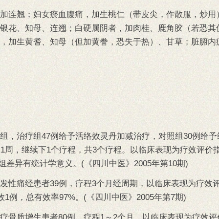
加连翘；妇女瘀血腹痛，加生桃仁（带皮尖，作散服，炒用
银花、知母、连翘；白硬属阴者，加肉桂、鹿角胶（若恐其
，加生黄耆、知母（但加黄誊，恐失于热）、甘草；脏腑内
组，治疗组47例给予活络效灵丹加减治疗，对照组30例给予
息1周，继续下1个疗程，共3个疗程。以临床表现为疗效评价
组差异有统计学意义。(《四川中医》2005年第10期)
发性痛经患者39例，疗程3个月经周期，以临床表现为疗效
1例，总有效率97%。(《四川中医》2005年第7期)
疗骨质增生患者80例，疗程1～2个月。以临床表现为疗效评