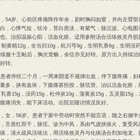
，54岁。心前区疼痛阵作年余，剧时胸闷如窒，并向左臂部
白，心悸气短，怯冷，苔白质淡，有紫气；脉沉波。心电图
也。治拟温振心阳，活血化瘀。迳用参附汤合活络效灵丹损
g，制黄精12g，全当归10g，杭川芎9g，生明乳香6g，生明没
，续服十五帖后，胸次觉畅，余症亦见好转。原方出入持续治
好转。
。患者停经二个月，一周来阴道不规律出血，伴下腹疼痛，妇
量多，挟有血块，下腹痛甚拒按，脉弦滑。治以活血化瘀，
乳香15g，没药15g，杜仲炭10g，蒲黄炭15g，五灵脂15g
腹痛消失，能下床活动。出院后随访情况良好。
，女，56岁。患者于家中劳动时突然不能言语，随之右侧半
，舌质红而干，脉弦。诊为中风，系由气虚挟痰火，复受风
痰，清火疏风活络法，用活络效灵丹与化痰汤合剂加地龙、