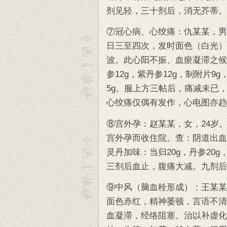
剂见轻，三十剂后，消无芥蒂。
⑦冠心病、心绞痛：仇某某，男
日三至四次，发时面色（白光）
波。此心阳不振、血瘀凝滞之候
参12g，紫丹参12g，制附片9
5g。服上方三帖后，痛减未已
心绞痛仅偶有发作，心电图亦趋
⑧宫外孕：赵某某，女，24岁
宫外孕而收住院。查：阴道出血
灵丹加味：当归20g，丹参20g，
三剂后血止，腹痛大减。九剂后
⑨中风（脑血栓形成）：王某某
面色赤红，精神萎顿，言语不清
血凝滞，经络阻塞。治以补虚化