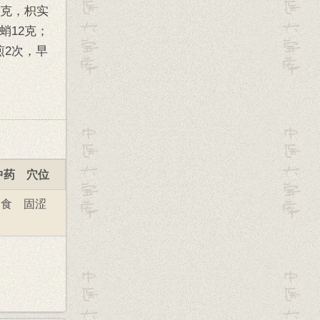
5克，枳实
蛸12克；
煎2次，早
中药
穴位
消食
固涩