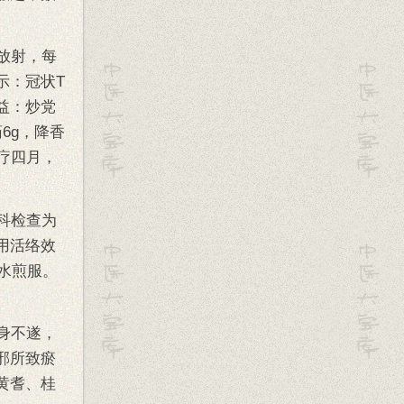
放射，每
示：冠状T
益：炒党
药6g，降香
疗四月，
科检查为
用活络效
，水煎服。
身不遂，
邪所致瘀
黄耆、桂