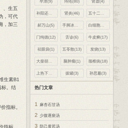
早泄(9)
痔疮(80)
肾虚(4)
）、生五
补阳还五汤(13)
肾炎(46)
五十二病方(8)
伪，可代
痈，加三
郝万山(5)
手脚冰凉(4)
白细胞减少(1)
门纯德(12)
舌诊(6)
牛皮癣(17)
祛眼袋(1)
五苓散(13)
发烧(13)
大柴胡汤(6)
脑肿瘤(1)
颈椎病(18)
上热下寒(5)
拔罐(3)
孙思邈(3)
维生素B1
指标。结
热门文章
1
麻杏石甘汤
评价指标。
2
少腹逐瘀汤
3
防己黄芪汤
价指标。