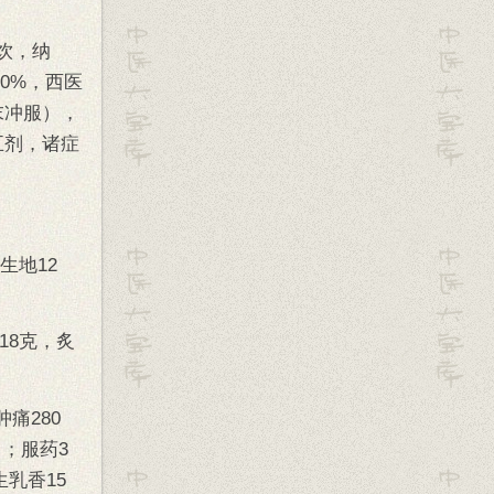
饮，纳
0%，西医
末冲服），
进五剂，诸症
生地12
18克，炙
痛280
％；服药3
乳香15