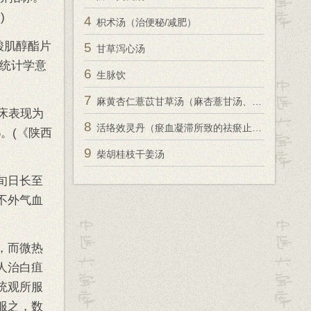
)
4
枳术汤（治便秘/减肥）
酸肌醇酯片
5
甘草泻心汤
有统计学意
6
生脉饮
7
麻黄杏仁薏苡甘草汤（麻杏薏甘汤、麻杏苡甘汤）
临床表现为
8
活络效灵丹（瘀血凝滞所致的祛瘀止痛）
%。(《陕西
9
柴胡桂枝干姜汤
旬日长至
不外气血
，而微热
人治白疽
统观所服
服之，数