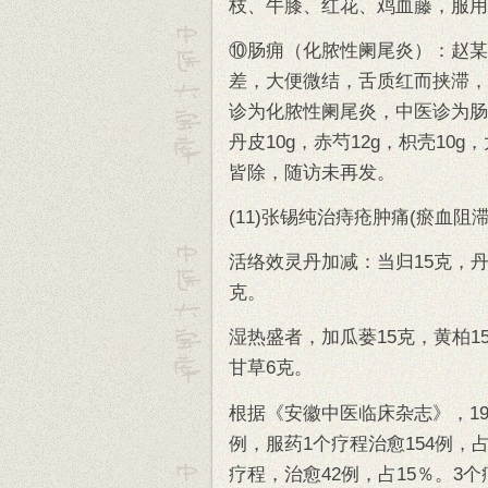
枝、牛膝、红花、鸡血藤，服用
⑩肠痈（化脓性阑尾炎）：赵某
差，大便微结，舌质红而挟滞，苔
诊为化脓性阑尾炎，中医诊为肠
丹皮10g，赤芍12g，枳壳10
皆除，随访未再发。
(11)张锡纯治痔疮肿痛(瘀血阻滞
活络效灵丹加减：当归15克，丹参
克。
湿热盛者，加瓜蒌15克，黄柏1
甘草6克。
根据《安徽中医临床杂志》，199
例，服药1个疗程治愈154例，占
疗程，治愈42例，占15％。3