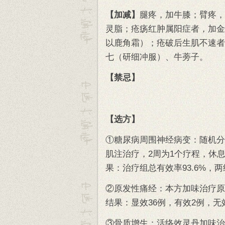
【加减】
腿疼，加牛膝；臂疼，
灵脂；疮疡红肿属阳症者，加金
以鹿角霜）；疮破后生肌不速者
七（研细冲服）、牛蒡子。
【禁忌】
【选方】
①糖尿病周围神经病变：随机分
肌注治疗，2周为1个疗程，休
果：治疗组总有效率93.6%，两
②原发性痛经：本方加味治疗原
结果：显效36例，有效2例，无效
③骨质增生：活络效灵丹加味治