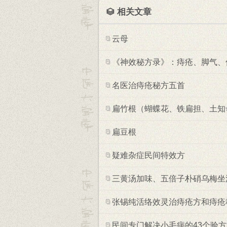
相关文章
云母
《神效秘方录》：痔疮、脚气、
名医治痔疮秘方五首
扁竹根（蝴蝶花、铁扁担、土知
扁豆根
疑难杂症民间特效方
三黄汤加味、五倍子朴硝乌梅坐
张锡纯活络效灵治痔疮方和痔疮
民间专门解决小毛病的43个验