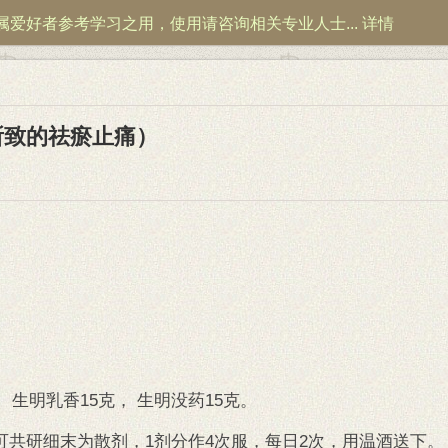
属爱好者参考学习之用，使用请咨询相关专业人士...
详情
所致的祛瘀止痛）
， 生明乳香15克， 生明没药15克。
可共研细末为散剂，1剂分作4次服，每日2次，用温酒送下。