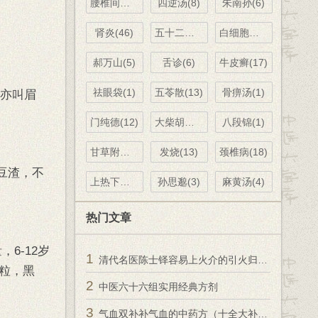
腰椎间盘突出(9)
四逆汤(8)
朱南孙(6)
肾炎(46)
五十二病方(8)
白细胞减少(1)
郝万山(5)
舌诊(6)
牛皮癣(17)
祛眼袋(1)
五苓散(13)
骨痹汤(1)
豆亦叫眉
门纯德(12)
大柴胡汤(6)
八段锦(1)
甘草附子汤(2)
发烧(13)
颈椎病(18)
豆渣，不
上热下寒(5)
孙思邈(3)
麻黄汤(4)
热门文章
6-12岁
1
清代名医陈士铎容易上火介的引火归元之引火汤
0粒，黑
2
中医六十六组实用经典方剂
3
气血双补补气血的中药方（十全大补汤、八珍汤、黄芪当归汤、玉灵膏）