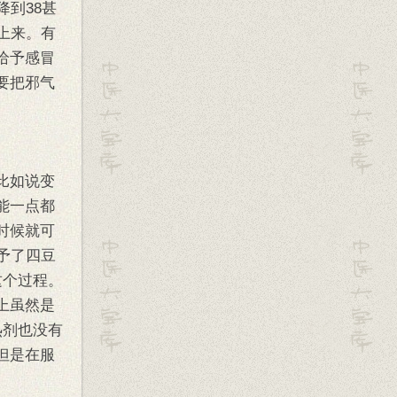
到38甚
上来。有
给予感冒
要把邪气
比如说变
能一点都
时候就可
予了四豆
这个过程。
上虽然是
热剂也没有
但是在服