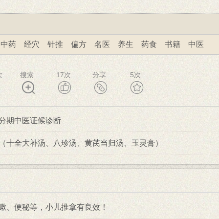
中药
经穴
针推
偏方
名医
养生
药食
书籍
中医
次
搜索
17
次
分享
5
次
分期中医证候诊断
（十全大补汤、八珍汤、黄芪当归汤、玉灵膏）
嗽、便秘等，小儿推拿有良效！