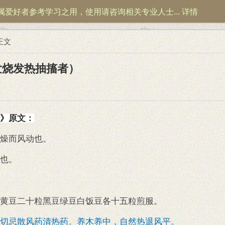
属爱好者参考学习之用，使用请咨询相关专业人士...
详情
正文
发烧发热抽搐者）
》原文：
燥而风动也。
也。
黄豆二十粒黑豆绿豆白饭豆各十五粒煎服。
切忌散风药清热药。养木养中，自然热退风平。