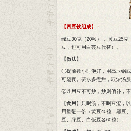
【四豆饮组成】
：
绿豆30克（20粒）， 黄豆25克
豆，也可用白芸豆代替）。
【做法】
①提前数小时泡好，用高压锅或
可隔夜。要水多煮烂，取浓汤服
②凡用豆不可炒，炒则偏补，不
【
食用
】只喝汤，不喝豆渣，以
用量翻一倍（黄豆40粒，黑豆、
豆、绿豆、白饭豆各60粒）。