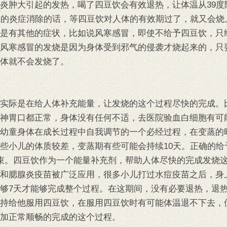
炎肿大引起的发热，喝了四豆饮会有效退热，让体温从39度降
体的炎症消除的话，等四豆饮对人体的有效期过了，就又会烧
是有其他的症状，比如说风寒感冒，即使不给予四豆饮，只
风寒感冒的发烧是因为身体受到邪气的侵袭才烧起来的，只
体就不会发烧了。
实际是在给人体补充能量，让发烧的这个过程尽快的完成。
神胃口都正常，身体没有任何不适，去医院验血白细胞有可
幼童身体在成长过程中自我调节的一个必经过程，在变蒸的
些小儿的体质较差，变蒸期有些可能会持续10天。正确的给
束。四豆饮作为一个能量补充剂，帮助人体尽快的完成发烧
和腮腺炎疫苗被广泛应用，很多小儿打过水痘疫苗之后，身
够7天才能够完成整个过程。在这期间，没有必要退热，退
持给他服用四豆饮，在服用四豆饮时有可能体温退不下去，
加正常顺畅的完成的这个过程。