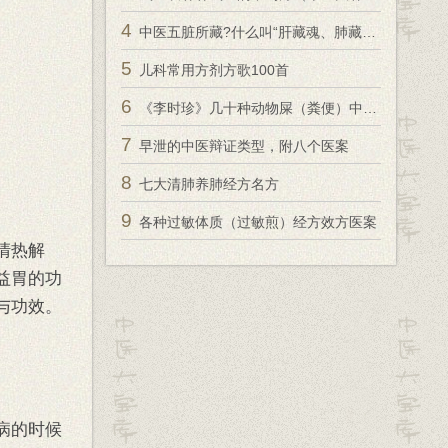
4
中医五脏所藏?什么叫“肝藏魂、肺藏魄、心藏神、肾藏精、脾藏意、肾藏志”？
5
儿科常用方剂方歌100首
6
《李时珍》几十种动物屎（粪便）中药的用法和疗效
7
早泄的中医辩证类型，附八个医案
8
七大清肺养肺经方名方
9
各种过敏体质（过敏煎）经方效方医案
清热解
益胃的功
与功效。
病的时候