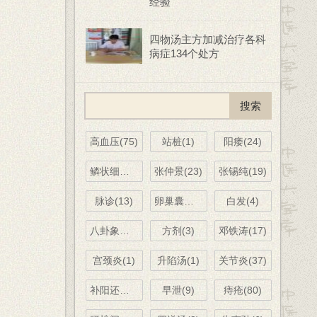
经验
四物汤主方加减治疗各科
病症134个处方
高血压(75)
站桩(1)
阳痿(24)
鳞状细胞癌(6)
张仲景(23)
张锡纯(19)
脉诊(13)
卵巢囊肿(2)
白发(4)
八卦象数(11)
方剂(3)
邓铁涛(17)
宫颈炎(1)
升陷汤(1)
关节炎(37)
补阳还五汤(13)
早泄(9)
痔疮(80)