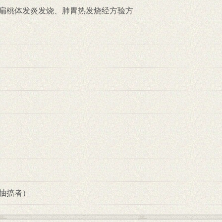
扁桃体发炎发烧、肺胃热发烧经方验方
抽搐者）