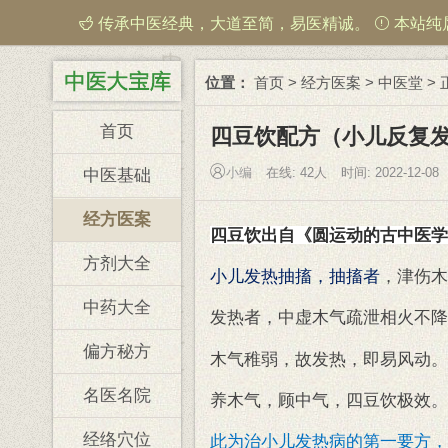
传承中医经典，大道至简，易医精诚。
本站纯
位置：
首页
>
经方医案
>
中医堂
> 
首页
四豆饮配方（小儿反复
小编
在线:
42人
时间: 2022-12-08
中医基础
经方医案
四豆饮出自《圆运动的古中医学
方剂大全
小儿发热抽搐，抽搐者
，津伤木
中药大全
发热者，中虚木气疏泄相火不降
偏方秘方
木气稚弱，故发热，即易风动。
名医名院
养木气，顾中气，四豆饮极效。
经络穴位
此为治小儿发热病的第一要方，