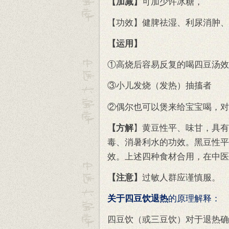
【加减】
可加少许冰糖，
【功效】健脾祛湿、利尿消肿、
【运用】
①高烧后容易反复的喝四豆汤效
③小儿发烧（发热）抽搐者
②偶尔也可以煲来给宝宝喝，对
【方解
】黄豆性平、味甘，具有
毒、消暑利水的功效。黑豆性平
效。上述四种食材合用，在中医
【注意】
过敏人群应谨慎服。
关于四豆饮退热
的原理解释：
四豆饮（或三豆饮）对于退热确