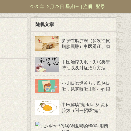
2023年12月22日 星期三 |
注册
|
登录
随机文章
多发性脂肪瘤（多发性皮
脂腺囊肿）中医辨证、病
因病机中药
中医治疗失眠：失眠类型
特征以及对症治疗方法
（附病例分享）
小儿咳嗽经验方，风热咳
嗽，风寒咳嗽止咳小妙招
中医解读”鬼压床”及临床
验方（附一招驱“鬼”）
手抄本医书的100种用药