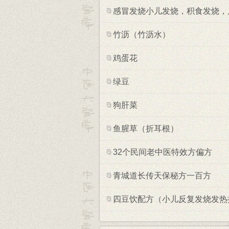
感冒发烧小儿发烧，积食发烧，
竹沥（竹沥水）
鸡蛋花
绿豆
狗肝菜
鱼腥草（折耳根）
32个民间老中医特效方偏方
青城道长传天保秘方一百方
四豆饮配方（小儿反复发烧发热