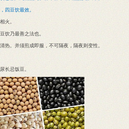
，四豆饮最效。
相火。
豆饮乃最善之法也。
清热。并须煎成即服，不可隔夜，隔夜则变性。
尿长忌饭豆。