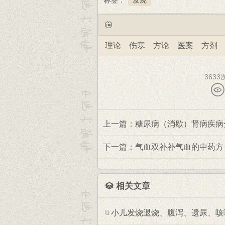
标签：
发烧
理论
伤寒
方论
医案
方剂
3633
上一篇：糖尿病（消歇）肾病疾病
下一篇：气血双补补气血的中药方
相关文章
小儿发烧退烧、腹泻、遗尿、咳