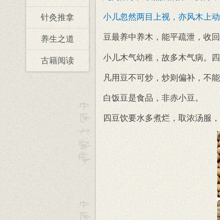
小儿忽然两目上视，亦风木上动
针灸推拿
豆最养中养木，能平疏泄，收回
养生之道
小儿木气幼稚，故多木气病。四
古籍阅读
凡用豆不可炒，炒则偏补，不能
白饭豆是食品，非赤小豆。
四豆饮要水多煮烂，取浓汤服，