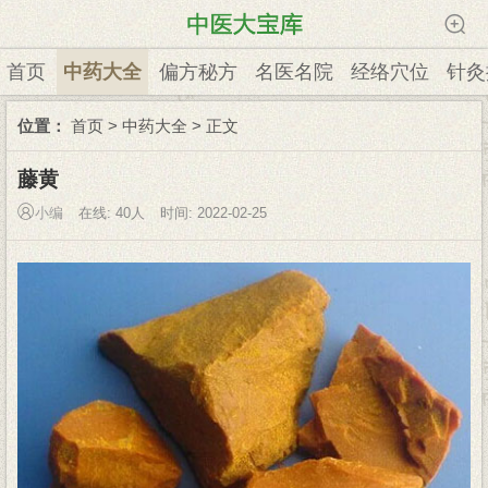
首页
中药大全
偏方秘方
名医名院
经络穴位
针灸
位置：
首页
>
中药大全
> 正文
藤黄
小编
在线:
40人
时间: 2022-02-25