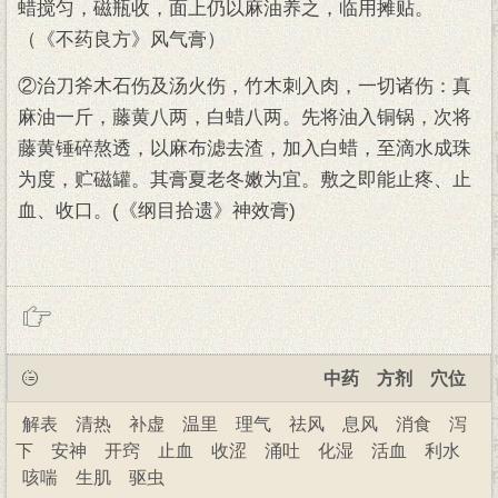
蜡搅匀，磁瓶收，面上仍以麻油养之，临用摊贴。
（《不药良方》风气膏）
②治刀斧木石伤及汤火伤，竹木刺入肉，一切诸伤：真
麻油一斤，藤黄八两，白蜡八两。先将油入铜锅，次将
藤黄锤碎熬透，以麻布滤去渣，加入白蜡，至滴水成珠
为度，贮磁罐。其膏夏老冬嫩为宜。敷之即能止疼、止
血、收口。(《纲目拾遗》神效膏)
中药
方剂
穴位
解表
清热
补虚
温里
理气
祛风
息风
消食
泻
下
安神
开窍
止血
收涩
涌吐
化湿
活血
利水
咳喘
生肌
驱虫