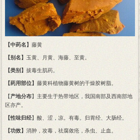
【中药名】
藤黄
【别名】
玉黄、月黄、海藤、至黄。
【类别】
拔毒生肌药。
【药用部位】
藤黄科植物藤黄树的干燥胶树脂。
【
产地分布
】主要生于热带地区，我国南部及西南部地
区亦产。
【性味归经
】酸、涩，凉。有毒。归胃经、大肠经。
【功效】
消肿，攻毒，祛腐敛疮，杀虫、止血。