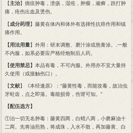
【
主治
】痈疽肿毒，溃疡，湿疮，肿瘤，顽癣，跌打肿
痛，疮伤出血及烫伤。
【
成分药理
】藤黄在体内和体外有选择性抗癌作用和镇
痛作用。
【用法用量
】外用：研末调敷、磨汁涂或熬膏涂。.一般
不内服，如系必要应严格经炮制后人药。
【使用禁忌】
本品有毒，不可内服。外用亦不宜大量持
久使用（或接触伤口）。
【
文献
】《本经逢原》：“藤黄性毒，而能攻毒，故治虫
牙蛀齿，点之即落。毒能损骨，伤肾可知。”
【配伍选方】
①治一切无名肿毒：藤黄四两，白蜡八两，小磨麻油十
二两。先将油煎熟，将成珠，入水不散，再加藤黄、白