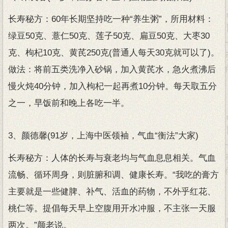
长寿秘方：60年长期坚持吃一种“养生粥”，所用材料：
绿豆50克、薏仁50克、莲子50克、扁豆50克、大枣30
克、枸杞10克、黄芪250克(普通人每天30克就可以了)。
做法：将前五类洗净入砂锅，加入黄芪水，急火煮沸后
慢火炖40分钟，加入枸杞一起再煮10分钟。每天取五分
之一，早饭前和晚上各吃一半。
3、颜德馨(91岁，上海中医领袖，气血“衡法”大家)
长寿秘方：人体的长寿与衰老均与气血息息相关。气血
流畅、循环周身，则脏腑和调、健康长寿。“我吃的膏方
主要就是一些健脾、补气、活血的药物，不外乎红花、
桃仁等。提倡每天早上空腹用开水冲服，不主张一天服
两次。”颜老说。