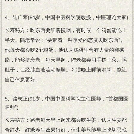
4、陆广莘(84岁，中国中医科学院教授，中医理论大家)
长寿秘方：吃东西要细嚼慢咽，有时候一个鸡蛋能吃上
半天。陆老常说：“要带着一种享受的态度去吃东西”。
他每天都会吃2个鸡蛋，他认为鸡蛋里含有大量的卵磷
脂，能够抗衰老。每天早起，陆老都会用手搓耳朵、揉
肚子，让经脉血液流动畅顺。习惯晚上睡前泡脚，能让
自己休息更好。
5、路志正(91岁，中国中医科学院主任医师，“首都国医
名师”)
长寿秘方：路老每天早上起来都会吃生姜，认为生姜配
合红枣、红糖养生效果很好，但生姜只能早上吃切忌晚