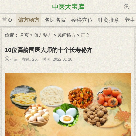
首页
偏方秘方
名医名院
经络穴位
针灸推拿
养生
位置：
首页
>
偏方秘方
>
民间秘方
> 正文
10位高龄国医大师的十个长寿秘方
小编
在线:
2人
时间: 2022-01-16