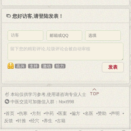
您好
访客,
请登陆
发表！
高兴
支持
激动
给力
发表
本站仅供学习参考,使用请咨询专业人士
中医交流可加微信入群：hbxt998
•
首页
•
伤寒
•
方剂
•
中药
•
医案
•
偏方
•
名医
•
赞助
•
声明
•
反馈
•
针推
•
经穴
•
养生
•
古籍