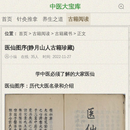
首页
针灸推拿
养生之道
古籍阅读
位置：
首页
>
古籍阅读
>
古籍藏书
> 正文
医仙图序(静月山人古籍珍藏)
小编
在线:
35人
时间: 2022-11-27
学中医必须了解的大家医仙
医仙图序：历代大医名录和介绍