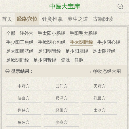
首页
经络穴位
针灸推拿
养生之道
古籍阅读
全部
经外穴
手太阳小肠经
手阳明大肠经
手少阳三焦经
手厥阴心包经
手太阴肺经
手少阴心经
足太阳膀胱经
足阳明胃经
足少阳胆经
足太阴脾经
足厥阴肝经
足少阴肾经
督脉
任脉
显示结果：
→
动态经穴图
中府穴
云门穴
天府穴
侠白穴
尺泽穴
孔最穴
列缺穴
经渠穴
太渊穴
鱼际穴
少商穴