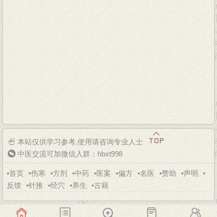
本站仅供学习参考,使用请咨询专业人士
中医交流可加微信入群：hbxt998
•
首页
•
伤寒
•
方剂
•
中药
•
医案
•
偏方
•
名医
•
赞助
•
声明
•
反馈
•
针推
•
经穴
•
养生
•
古籍